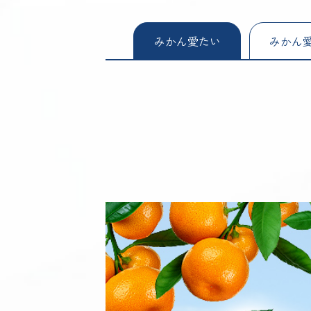
みかん愛たい
みかん