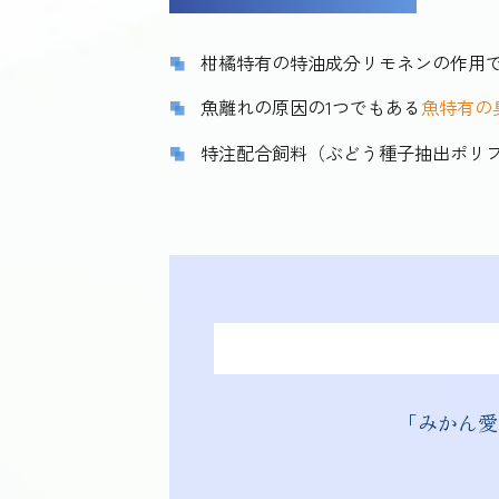
柑橘特有の特油成分リモネンの作用
魚離れの原因の1つでもある
魚特有の
特注配合飼料（ぶどう種子抽出ポリフ
「みかん愛