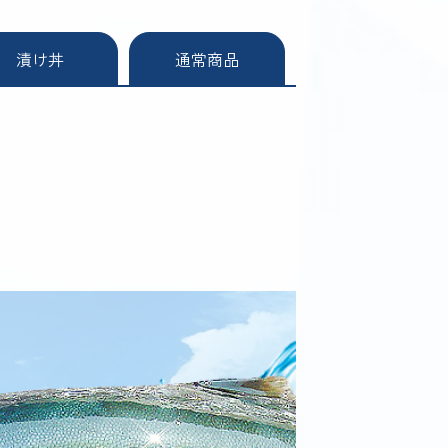
漬け丼
通常商品